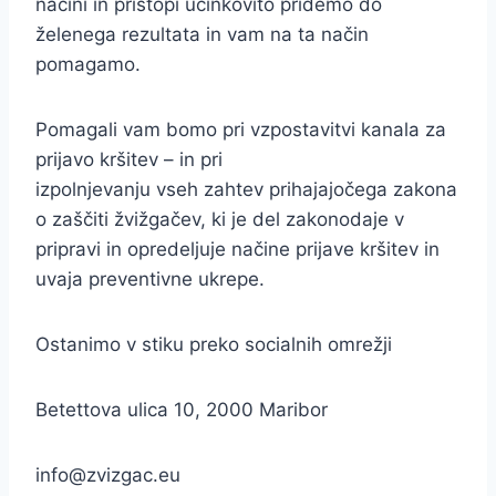
načini in pristopi učinkovito pridemo do
želenega rezultata in vam na ta način
pomagamo.
Pomagali vam bomo pri vzpostavitvi kanala za
prijavo kršitev – in pri
izpolnjevanju vseh zahtev prihajajočega zakona
o zaščiti žvižgačev, ki je del zakonodaje v
pripravi in opredeljuje načine prijave kršitev in
uvaja preventivne ukrepe.
Ostanimo v stiku preko socialnih omrežji
Betettova ulica 10, 2000 Maribor
info@zvizgac.eu