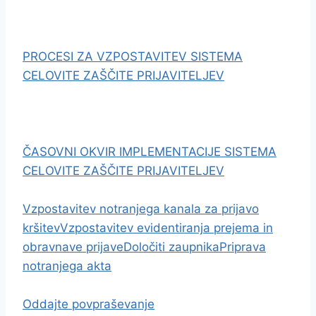
PROCESI ZA VZPOSTAVITEV SISTEMA
CELOVITE ZAŠČITE PRIJAVITELJEV​
ČASOVNI OKVIR IMPLEMENTACIJE SISTEMA
CELOVITE ZAŠČITE PRIJAVITELJEV
Vzpostavitev notranjega kanala za prijavo
kršitev
Vzpostavitev evidentiranja prejema in
obravnave prijave
Določiti zaupnika
Priprava
notranjega akta
Oddajte povpraševanje