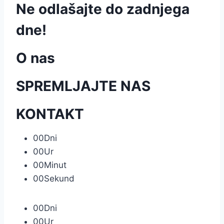
Ne odlašajte do zadnjega
dne!
O nas
SPREMLJAJTE NAS
KONTAKT
00
Dni
00
Ur
00
Minut
00
Sekund
00
Dni
00
Ur