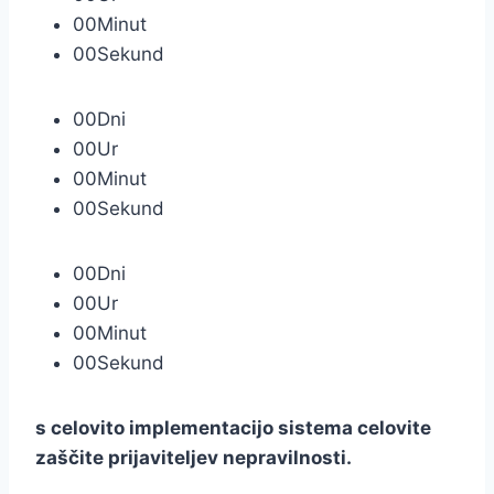
00
Minut
00
Sekund
00
Dni
00
Ur
00
Minut
00
Sekund
00
Dni
00
Ur
00
Minut
00
Sekund
s celovito implementacijo sistema celovite
zaščite prijaviteljev nepravilnosti.