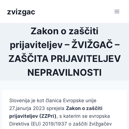
Skip
zvizgac
to
content
Zakon o zaščiti
prijaviteljev – ŽVIŽGAČ –
ZAŠČITA PRIJAVITELJEV
NEPRAVILNOSTI
Slovenija je kot članica Evropske unije
27.janurja 2023 sprejela
Zakon o zaščiti
prijaviteljev (ZZPri)
, s katerim se evropska
Direktiva (EU) 2019/1937 o zaščiti žvižgačev