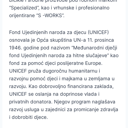
bicikle i srodne proizvode pod robnom markom
“Specialized”, kao i vrhunske i profesionalno
orijentirane “S -WORKS”.
Fond Ujedinjenih naroda za djecu (UNICEF)
osnovala je Opća skupština UN-a 11. prosinca
1946. godine pod nazivom “Međunarodni dječji
fond Ujedinjenih naroda za hitne slučajeve” kao
fond za pomoć djeci poslijeratne Europe.
UNICEF pruža dugoročnu humanitarnu i
razvojnu pomoć djeci i majkama u zemljama u
razvoju. Kao dobrovoljno financirana zaklada,
UNICEF se oslanja na doprinose vlada i
privatnih donatora. Njegov program naglašava
razvoj usluga u zajednici za promicanje zdravlja
i dobrobiti djece.